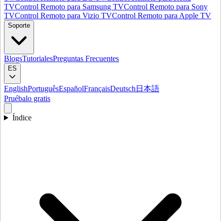
TV
Control Remoto para Samsung TV
Control Remoto para Sony
TV
Control Remoto para Vizio TV
Control Remoto para Apple TV
Soporte
Blogs
Tutoriales
Preguntas Frecuentes
ES
English
Português
Español
Français
Deutsch
日本語
Pruébalo gratis
Índice