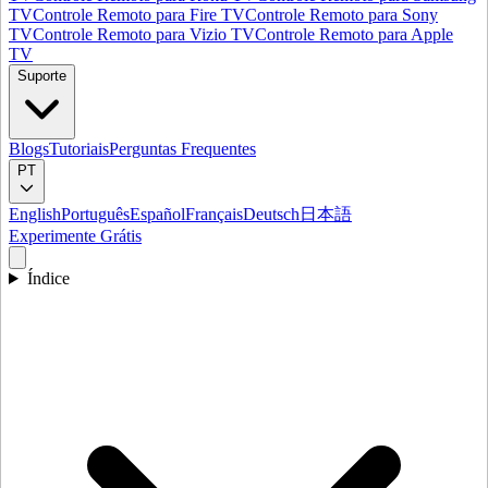
TV
Controle Remoto para Fire TV
Controle Remoto para Sony
TV
Controle Remoto para Vizio TV
Controle Remoto para Apple
TV
Suporte
Blogs
Tutoriais
Perguntas Frequentes
PT
English
Português
Español
Français
Deutsch
日本語
Experimente Grátis
Índice