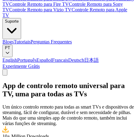
TV
Controle Remoto para Fire TV
Controle Remoto para Sony
TV
Controle Remoto para Vizio TV
Controle Remoto para Apple
TV
Suporte
Blogs
Tutoriais
Perguntas Frequentes
PT
English
Português
Español
Français
Deutsch
日本語
Experimente Grátis
App de controlo remoto universal para
TV, uma para todas as TVs
Um único controlo remoto para todas as smart TVs e dispositivos de
streaming, fácil de configurar, durável e sem necessidade de pilhas.
Mais do que uma simples app de controlo remoto, também inclui
várias funções de streaming.
10+ Million Downloads