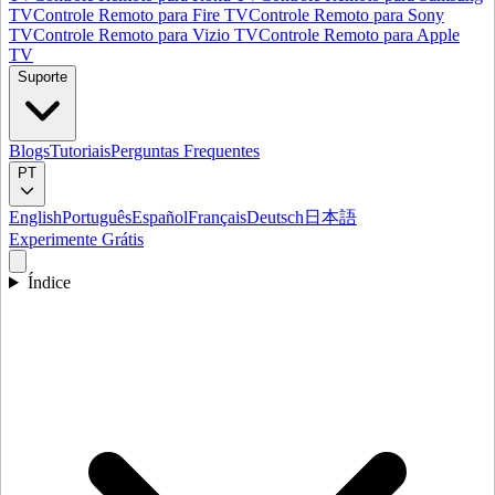
TV
Controle Remoto para Fire TV
Controle Remoto para Sony
TV
Controle Remoto para Vizio TV
Controle Remoto para Apple
TV
Suporte
Blogs
Tutoriais
Perguntas Frequentes
PT
English
Português
Español
Français
Deutsch
日本語
Experimente Grátis
Índice