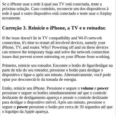
Se o iPhone usar a rede à qual sua TV está conectada, tente a
próxima solução. Caso contrário, reconecte um dos dispositivos à
rede à qual o outro dispositivo está conectado e tente usar o Airplay
novamente.
Correçāo 3. Reinicie o iPhone, a TV e o roteador.
If the issue doesn't lie in TV compatibility and Wi-Fi network
connection, it's time to restart all involved devices, namely your
iPhone, TV, and router. Why? Powering off and on these devices
can remove the temporary bugs and solve the network connection
issues that prevent screen mirroring on your iPhone from working.
Primeiro, reinicie seu roteador. Encontre o botão de ligar/desligar na
parte de trás do seu roteador, pressione o botão para desligar o
dispositivo e ligue-o após um minuto. Alternativamente, você pode
optar por desconectá-lo da tomada de energia.
Então, reinicie seu iPhone. Pressione e segure o
volume
e
power
pressione e segure os botões simultaneamente até que o controle
deslizante de desligamento apareça e arraste o controle deslizante
para desligar o dispositivo móvel. Após um minuto, pressione e
segure o
power
pressione o botão por cerca de 30 segundos até que
o logotipo da Apple apareça.