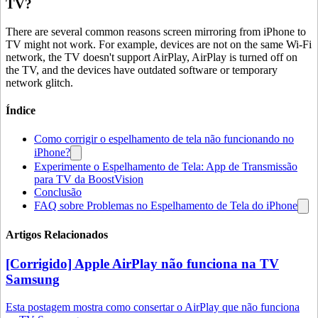
TV?
There are several common reasons screen mirroring from iPhone to
TV might not work. For example, devices are not on the same Wi-Fi
network, the TV doesn't support AirPlay, AirPlay is turned off on
the TV, and the devices have outdated software or temporary
network glitch.
Índice
Como corrigir o espelhamento de tela não funcionando no
iPhone?
Experimente o Espelhamento de Tela: App de Transmissão
para TV da BoostVision
Conclusão
FAQ sobre Problemas no Espelhamento de Tela do iPhone
Artigos Relacionados
[Corrigido] Apple AirPlay não funciona na TV
Samsung
Esta postagem mostra como consertar o AirPlay que não funciona