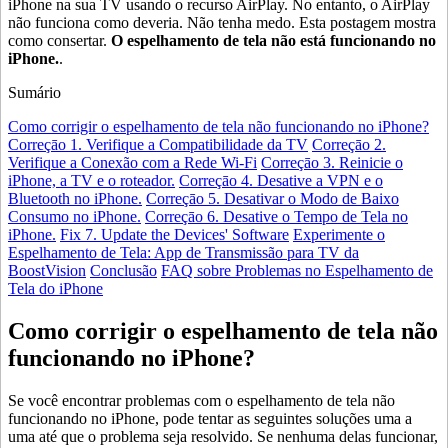
iPhone na sua TV usando o recurso AirPlay. No entanto, o AirPlay
não funciona como deveria. Não tenha medo. Esta postagem mostra
como consertar.
O espelhamento de tela não está funcionando no
iPhone.
.
Sumário
Como corrigir o espelhamento de tela não funcionando no iPhone?
Correçāo 1. Verifique a Compatibilidade da TV
Correçāo 2.
Verifique a Conexão com a Rede Wi-Fi
Correçāo 3. Reinicie o
iPhone, a TV e o roteador.
Correçāo 4. Desative a VPN e o
Bluetooth no iPhone.
Correçāo 5. Desativar o Modo de Baixo
Consumo no iPhone.
Correçāo 6. Desative o Tempo de Tela no
iPhone.
Fix 7. Update the Devices' Software
Experimente o
Espelhamento de Tela: App de Transmissão para TV da
BoostVision
Conclusão
FAQ sobre Problemas no Espelhamento de
Tela do iPhone
Como corrigir o espelhamento de tela não
funcionando no iPhone?
Se você encontrar problemas com o espelhamento de tela não
funcionando no iPhone, pode tentar as seguintes soluções uma a
uma até que o problema seja resolvido. Se nenhuma delas funcionar,