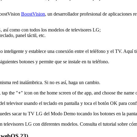
ostVision
BoostVision
, un desarrollador profesional de aplicaciones
S, así como con todos los modelos de televisores LG;
clado, panel táctil, etc.
no inteligente y establece una conexión entre el teléfono y el TV. Aquí t
uientes botones y permite que se instale en tu teléfono.
misma red inalámbrica. Si no es así, haga un cambio.
 tap the "
+
" icon on the home screen of the app, and choose the name 
del televisor usando el teclado en pantalla y toca el botón OK para conf
y puedes sacar tu TV LG del Modo Demo tocando los botones en la pantal
 televisores LG con diferentes modelos. Consulta el tutorial sobre có
y webOS 23)