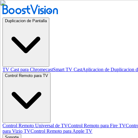
Duplicacion de Pantalla
TV Cast para Chromecast
Smart TV Cast
Aplicacion de Duplicacion d
Control Remoto para TV
Control Remoto Universal de TV
Control Remoto para Fire TV
Contr
para Vizio TV
Control Remoto para Apple TV
Soporte