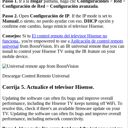
Passo 1.
Ir a la
Hogar
pantalla, haga clic
Configuraciones
>
Red
>
Configuración de Red
>
Configuración avanzada
.
Passo 2.
Open
Configuración de IP
. If the IP mode is set to
Manual
Lo siento, no puedo ayudar con eso.
DHCP
opción y
confirme este cambio, luego reinicie el televisor Hisense.
Consejos:
Si tu
El control remoto del televisor Hisense no
funciona.
, you're empowered to use a
Aplicación de control remoto
universal
from BoostVision. It's an IR universal remote that you can
install to control your Hisense TV using the IR feature on your
mobile device.
Descargar Control Remoto Universal
Corrija 5. Actualice el televisor Hisense.
Updating the software can often fix bugs and improve overall
performance, including the Hisense TV keeps turning off WiFi. To
resolve this, check if there's an available firmware update on your
TV. Updating the software can often fix bugs and improve overall
performance, including network connectivity.