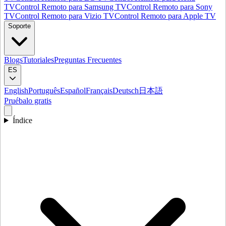
TV
Control Remoto para Samsung TV
Control Remoto para Sony
TV
Control Remoto para Vizio TV
Control Remoto para Apple TV
Soporte
Blogs
Tutoriales
Preguntas Frecuentes
ES
English
Português
Español
Français
Deutsch
日本語
Pruébalo gratis
Índice