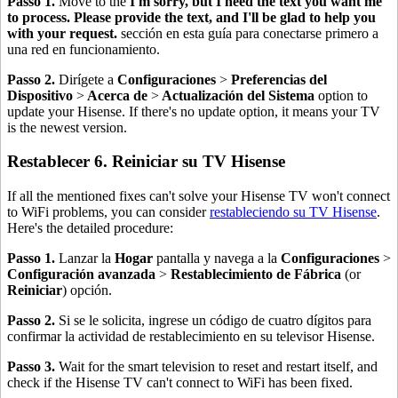
Passo 1.
Move to the
I'm sorry, but I need the text you want me
to process. Please provide the text, and I'll be glad to help you
with your request.
sección en esta guía para conectarse primero a
una red en funcionamiento.
Passo 2.
Dirígete a
Configuraciones
>
Preferencias del
Dispositivo
>
Acerca de
>
Actualización del Sistema
option to
update your Hisense. If there's no update option, it means your TV
is the newest version.
Restablecer 6. Reiniciar su TV Hisense
If all the mentioned fixes can't solve your Hisense TV won't connect
to WiFi problems, you can consider
restableciendo su TV Hisense
.
Here's the detailed procedure:
Passo 1.
Lanzar la
Hogar
pantalla y navega a la
Configuraciones
>
Configuración avanzada
>
Restablecimiento de Fábrica
(or
Reiniciar
) opción.
Passo 2.
Si se le solicita, ingrese un código de cuatro dígitos para
confirmar la actividad de restablecimiento en su televisor Hisense.
Passo 3.
Wait for the smart television to reset and restart itself, and
check if the Hisense TV can't connect to WiFi has been fixed.