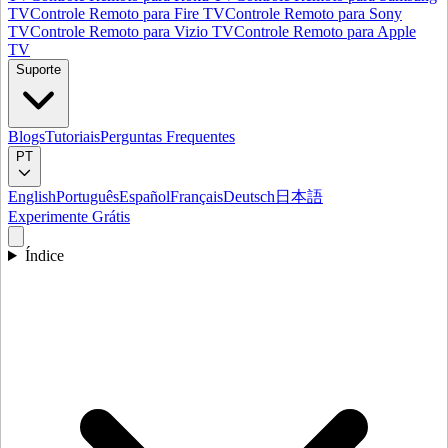
TV
Controle Remoto para Fire TV
Controle Remoto para Sony
TV
Controle Remoto para Vizio TV
Controle Remoto para Apple
TV
Suporte
Blogs
Tutoriais
Perguntas Frequentes
PT
English
Português
Español
Français
Deutsch
日本語
Experimente Grátis
Índice