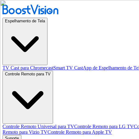
Espelhamento de Tela
TV Cast para Chromecast
Smart TV Cast
App de Espelhamento de Te
Controle Remoto para TV
Controle Remoto Universal para TV
Controle Remoto para LG TV
Co
Remoto para Vizio TV
Controle Remoto para Apple TV
Suporte