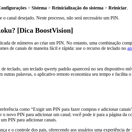
onfigurações
>
Sistema
>
Reinicialização do sistema
>
Reiniciar
.
xe o canal desejado. Neste processo, não será necessário um PIN.
Roku? [Dica BoostVision]
icada de números ao criar um PIN. No entanto, uma combinação complic
mes de canais de maneira fácil e rápida: use o recurso de teclado no
ap
so de teclado, um teclado qwerty padrão aparecerá no seu dispositivo m
m outras palavras, o aplicativo remoto economiza seu tempo e facilita o
referência como “Exigir um PIN para fazer compras e adicionar canais
ar o novo PIN para adicionar um canal; você pode ir para a página da co
á um PIN para adicionar canais.
nça e o controle dos pais, oferecendo aos usuários uma experiência de 