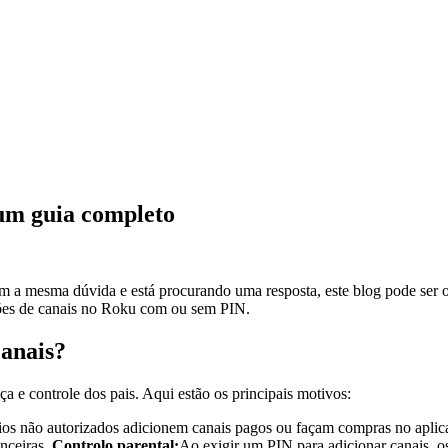
um guia completo
m a mesma dúvida e está procurando uma resposta, este blog pode ser o 
ições de canais no Roku com ou sem PIN.
canais?
 e controle dos pais. Aqui estão os principais motivos:
s não autorizados adicionem canais pagos ou façam compras no aplicativ
nceiras.
Controlo parental:
Ao exigir um PIN para adicionar canais, os