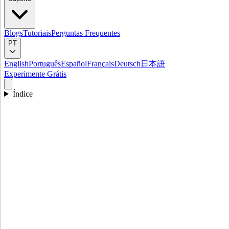
Blogs
Tutoriais
Perguntas Frequentes
PT
English
Português
Español
Français
Deutsch
日本語
Experimente Grátis
Índice