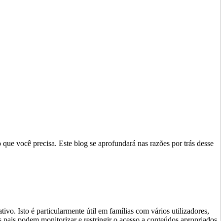
que você precisa. Este blog se aprofundará nas razões por trás desse
o. Isto é particularmente útil em famílias com vários utilizadores,
 pais podem monitorizar e restringir o acesso a conteúdos apropriados