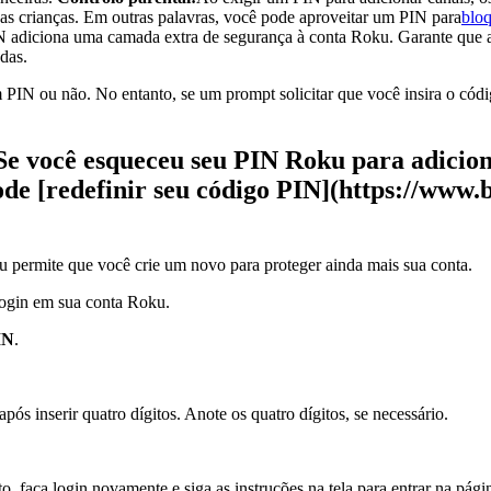
 as crianças. Em outras palavras, você pode aproveitar um PIN para
blo
adiciona uma camada extra de segurança à conta Roku. Garante que ap
das.
PIN ou não. No entanto, se um prompt solicitar que você insira o código
 você esqueceu seu PIN Roku para adicionar
e [redefinir seu código PIN](https://www.bo
 permite que você crie um novo para proteger ainda mais sua conta.
ogin em sua conta Roku.
IN
.
após inserir quatro dígitos. Anote os quatro dígitos, se necessário.
 faça login novamente e siga as instruções na tela para entrar na pági