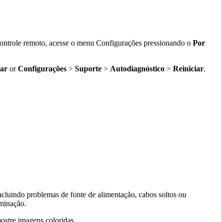
controle remoto, acesse o menu Configurações pressionando o
Por
iar
or
Configurações
>
Suporte
>
Autodiagnóstico
>
Reiniciar
.
ncluindo problemas de fonte de alimentação, cabos soltos ou
uminação.
ostre imagens coloridas.