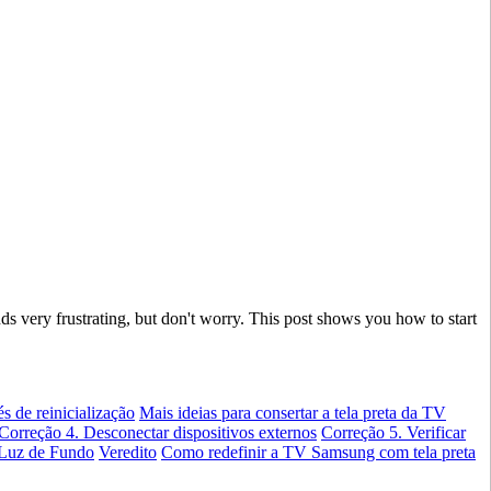
 very frustrating, but don't worry. This post shows you how to start
s de reinicialização
Mais ideias para consertar a tela preta da TV
Correção 4. Desconectar dispositivos externos
Correção 5. Verificar
 Luz de Fundo
Veredito
Como redefinir a TV Samsung com tela preta