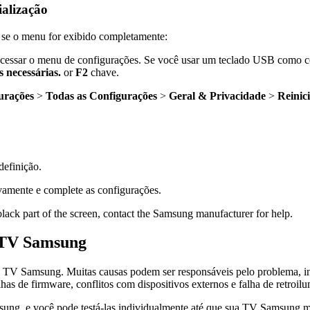
ialização
 se o menu for exibido completamente:
 acessar o menu de configurações. Se você usar um teclado USB como 
s necessárias.
or
F2
chave.
urações
>
Todas as Configurações
>
Geral & Privacidade
>
Reinic
definição.
ovamente e complete as configurações.
black part of the screen, contact the Samsung manufacturer for help.
a TV Samsung
ta da TV Samsung. Muitas causas podem ser responsáveis pelo problema, i
lhas de firmware, conflitos com dispositivos externos e falha de retroil
msung, e você pode testá-las individualmente até que sua TV Samsung m