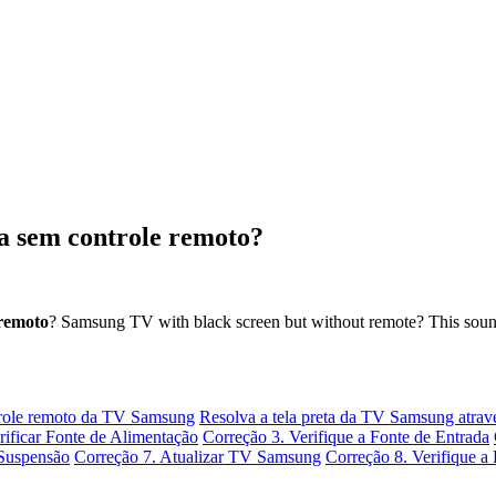
a sem controle remoto?
remoto
? Samsung TV with black screen but without remote? This sounds
role remoto da TV Samsung
Resolva a tela preta da TV Samsung atravé
rificar Fonte de Alimentação
Correção 3. Verifique a Fonte de Entrada
 Suspensão
Correção 7. Atualizar TV Samsung
Correção 8. Verifique a