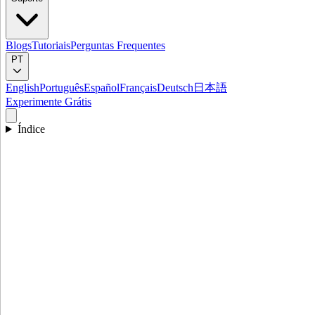
Blogs
Tutoriais
Perguntas Frequentes
PT
English
Português
Español
Français
Deutsch
日本語
Experimente Grátis
Índice