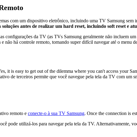
 Remoto
oblemas com um dispositivo eletrônico, incluindo uma TV Samsung sem i
s soluções antes de realizar um hard reset, incluindo soft reset e a
 das configurações da TV (as TVs Samsung geralmente não incluem um b
ta e não há controle remoto, tornando super difícil navegar até o men
Yes, it is easy to get out of the dilemma where you can't access your 
cativo de terceiros permite que você navegue pela tela da TV com um 
cativo remoto e
conecte-o à sua TV Samsung
. Once the connection is e
 você pode utilizá-los para navegar pela tela da TV. Alternativamente