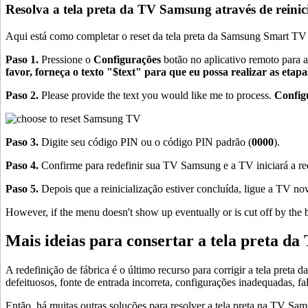
Resolva a tela preta da TV Samsung através de reinic
Aqui está como completar o reset da tela preta da Samsung Smart TV
Paso 1.
Pressione o
Configurações
botão no aplicativo remoto para
favor, forneça o texto "$text" para que eu possa realizar as etapa
Paso 2.
Please provide the text you would like me to process.
Config
Paso 3.
Digite seu código PIN ou o código PIN padrão (
0000
).
Paso 4.
Confirme para redefinir sua TV Samsung e a TV iniciará a re
Paso 5.
Depois que a reinicialização estiver concluída, ligue a TV n
However, if the menu doesn't show up eventually or is cut off by the 
Mais ideias para consertar a tela preta d
A redefinição de fábrica é o último recurso para corrigir a tela pre
defeituosos, fonte de entrada incorreta, configurações inadequadas, fa
Então, há muitas outras soluções para resolver a tela preta na TV Sa