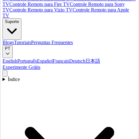
TV
Controle Remoto para Fire TV
Controle Remoto para Sony
TV
Controle Remoto para Vizio TV
Controle Remoto para Apple
TV
Suporte
Blogs
Tutoriais
Perguntas Frequentes
PT
English
Português
Español
Français
Deutsch
日本語
Experimente Grátis
Índice