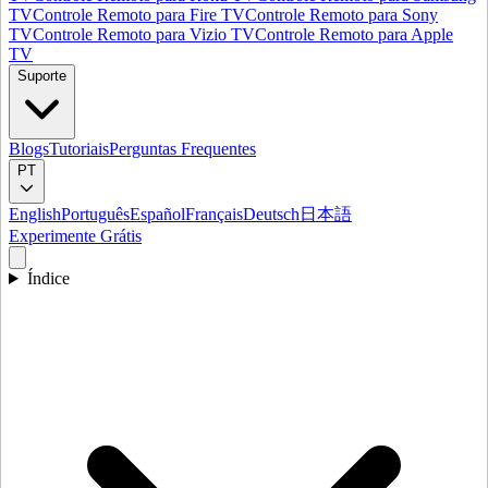
TV
Controle Remoto para Fire TV
Controle Remoto para Sony
TV
Controle Remoto para Vizio TV
Controle Remoto para Apple
TV
Suporte
Blogs
Tutoriais
Perguntas Frequentes
PT
English
Português
Español
Français
Deutsch
日本語
Experimente Grátis
Índice