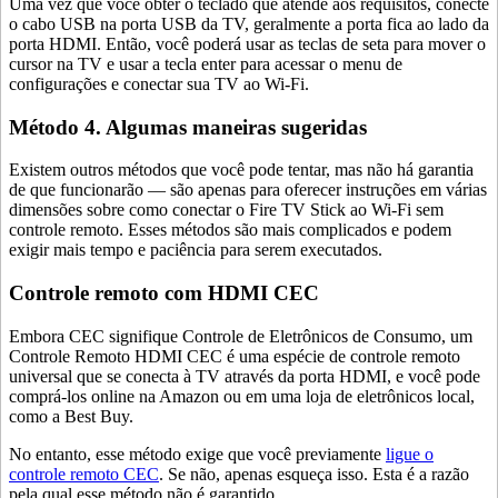
Uma vez que você obter o teclado que atende aos requisitos, conecte
o cabo USB na porta USB da TV, geralmente a porta fica ao lado da
porta HDMI. Então, você poderá usar as teclas de seta para mover o
cursor na TV e usar a tecla enter para acessar o menu de
configurações e conectar sua TV ao Wi-Fi.
Método 4. Algumas maneiras sugeridas
Existem outros métodos que você pode tentar, mas não há garantia
de que funcionarão — são apenas para oferecer instruções em várias
dimensões sobre como conectar o Fire TV Stick ao Wi-Fi sem
controle remoto. Esses métodos são mais complicados e podem
exigir mais tempo e paciência para serem executados.
Controle remoto com HDMI CEC
Embora CEC signifique Controle de Eletrônicos de Consumo, um
Controle Remoto HDMI CEC é uma espécie de controle remoto
universal que se conecta à TV através da porta HDMI, e você pode
comprá-los online na Amazon ou em uma loja de eletrônicos local,
como a Best Buy.
No entanto, esse método exige que você previamente
ligue o
controle remoto CEC
. Se não, apenas esqueça isso. Esta é a razão
pela qual esse método não é garantido.