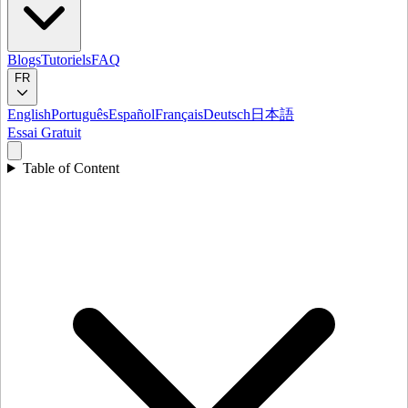
Blogs
Tutoriels
FAQ
FR
English
Português
Español
Français
Deutsch
日本語
Essai Gratuit
Table of Content