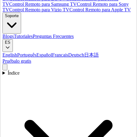
TV
Control Remoto para Samsung TV
Control Remoto para Sony
TV
Control Remoto para Vizio TV
Control Remoto para Apple TV
Soporte
Blogs
Tutoriales
Preguntas Frecuentes
ES
English
Português
Español
Français
Deutsch
日本語
Pruébalo gratis
Índice