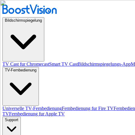
Bildschirmspiegelung
TV Cast fur Chromecast
Smart TV Cast
Bildschirmspiegelungs-App
Mi
TV-Fernbedienung
Universelle TV-Fernbedienung
Fernbedienung fur Fire TV
Fernbedie
TV
Fernbedienung fur Apple TV
Support