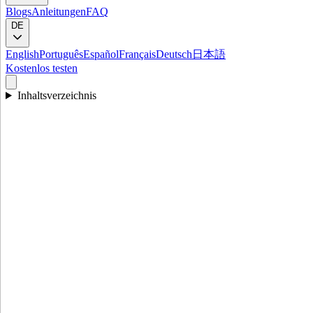
Blogs
Anleitungen
FAQ
DE
English
Português
Español
Français
Deutsch
日本語
Kostenlos testen
Inhaltsverzeichnis