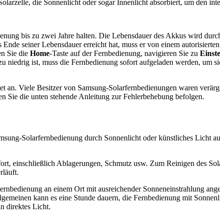
olarzelle, die Sonnenlicht oder sogar Innenlicht absorbiert, um den in
enung bis zu zwei Jahre halten. Die Lebensdauer des Akkus wird durch
s Ende seiner Lebensdauer erreicht hat, muss er von einem autorisier
en Sie die
Home
-Taste auf der Fernbedienung, navigieren Sie zu
Einst
zu niedrig ist, muss die Fernbedienung sofort aufgeladen werden, um si
tet an. Viele Besitzer von Samsung-Solarfernbedienungen waren verärg
en Sie die unten stehende Anleitung zur Fehlerbehebung befolgen.
ung-Solarfernbedienung durch Sonnenlicht oder künstliches Licht aufla
sofort, einschließlich Ablagerungen, Schmutz usw. Zum Reinigen des So
läuft.
er Fernbedienung an einem Ort mit ausreichender Sonneneinstrahlung an
llgemeinen kann es eine Stunde dauern, die Fernbedienung mit Sonnenli
n direktes Licht.