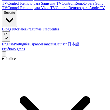
TV
Control Remoto para Samsung TV
Control Remoto para Sony
TV
Control Remoto para Vizio TV
Control Remoto para Apple TV
Soporte
Blogs
Tutoriales
Preguntas Frecuentes
ES
English
Português
Español
Français
Deutsch
日本語
Pruébalo gratis
Índice