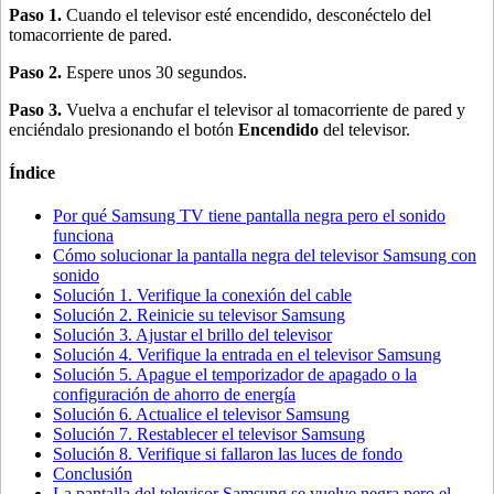
Paso 1.
Cuando el televisor esté encendido, desconéctelo del
tomacorriente de pared.
Paso 2.
Espere unos 30 segundos.
Paso 3.
Vuelva a enchufar el televisor al tomacorriente de pared y
enciéndalo presionando el botón
Encendido
del televisor.
Índice
Por qué Samsung TV tiene pantalla negra pero el sonido
funciona
Cómo solucionar la pantalla negra del televisor Samsung con
sonido
Solución 1. Verifique la conexión del cable
Solución 2. Reinicie su televisor Samsung
Solución 3. Ajustar el brillo del televisor
Solución 4. Verifique la entrada en el televisor Samsung
Solución 5. Apague el temporizador de apagado o la
configuración de ahorro de energía
Solución 6. Actualice el televisor Samsung
Solución 7. Restablecer el televisor Samsung
Solución 8. Verifique si fallaron las luces de fondo
Conclusión
La pantalla del televisor Samsung se vuelve negra pero el