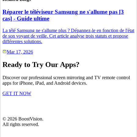
Réparer le téléviseur Samsung ne s'allume pas [3
cas] - Guide ultime
La télé Samsung ne s'allume plus ? Dépannez-le en fonction de l'état
de son voyant de veille. Cet article analyse trois statuts et propose
différentes solutions.
Mar 17, 2026
Ready to Try Our Apps?
Discover our professional screen mirroring and TV remote control
apps for iPhone, iPad, and Android devices.
GET IT NOW
©
2026
BoostVision
.
All rights reserved.