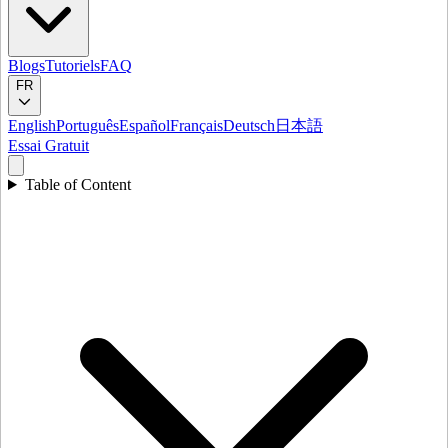
Blogs
Tutoriels
FAQ
FR
English
Português
Español
Français
Deutsch
日本語
Essai Gratuit
Table of Content