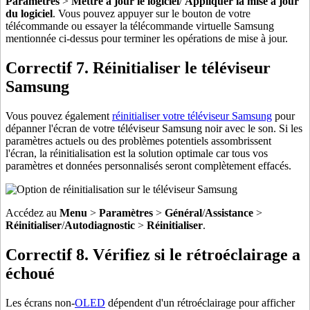
Paramètres
>
Mettre à jour le logiciel
/
Appliquer la mise à jour
du logiciel
. Vous pouvez appuyer sur le bouton de votre
télécommande ou essayer la télécommande virtuelle Samsung
mentionnée ci-dessus pour terminer les opérations de mise à jour.
Correctif 7. Réinitialiser le téléviseur
Samsung
Vous pouvez également
réinitialiser votre téléviseur Samsung
pour
dépanner l'écran de votre téléviseur Samsung noir avec le son. Si les
paramètres actuels ou des problèmes potentiels assombrissent
l'écran, la réinitialisation est la solution optimale car tous vos
paramètres et données personnalisés seront complètement effacés.
Accédez au
Menu
>
Paramètres
>
Général
/
Assistance
>
Réinitialiser
/
Autodiagnostic
>
Réinitialiser
.
Correctif 8. Vérifiez si le rétroéclairage a
échoué
Les écrans non-
OLED
dépendent d'un rétroéclairage pour afficher