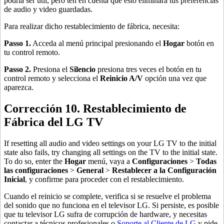
podría ser útil, pero ten en cuenta que esto eliminará tus preferencias
de audio y video guardadas.
Para realizar dicho restablecimiento de fábrica, necesita:
Passo 1.
Acceda al menú principal presionando el
Hogar
botón en
tu control remoto.
Passo 2.
Presiona el
Silencio
presiona tres veces el botón en tu
control remoto y selecciona el
Reinicio A/V
opción una vez que
aparezca.
Corrección 10. Restablecimiento de
Fábrica del LG TV
If resetting all audio and video settings on your LG TV to the initial
state also fails, try changing all settings on the TV to the initial state.
To do so, enter the
Hogar
menú, vaya a
Configuraciones
>
Todas
las configuraciones
>
General
>
Restablecer a la Configuración
Inicial
, y confirme para proceder con el restablecimiento.
Cuando el reinicio se complete, verifica si se resuelve el problema
del sonido que no funciona en el televisor LG. Si persiste, es posible
que tu televisor LG sufra de corrupción de hardware, y necesitas
contactar a técnicos profesionales o
Soporte al Cliente de LG
y pide