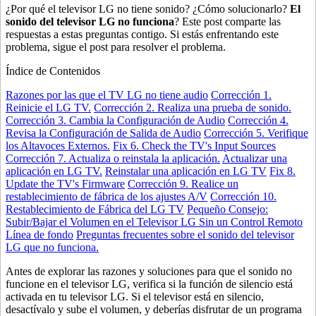
¿Por qué el televisor LG no tiene sonido? ¿Cómo solucionarlo?
El
sonido del televisor LG no funciona
? Este post comparte las
respuestas a estas preguntas contigo. Si estás enfrentando este
problema, sigue el post para resolver el problema.
Índice de Contenidos
Razones por las que el TV LG no tiene audio
Corrección 1.
Reinicie el LG TV.
Corrección 2. Realiza una prueba de sonido.
Corrección 3. Cambia la Configuración de Audio
Corrección 4.
Revisa la Configuración de Salida de Audio
Corrección 5. Verifique
los Altavoces Externos.
Fix 6. Check the TV's Input Sources
Corrección 7. Actualiza o reinstala la aplicación.
Actualizar una
aplicación en LG TV.
Reinstalar una aplicación en LG TV
Fix 8.
Update the TV's Firmware
Corrección 9. Realice un
restablecimiento de fábrica de los ajustes A/V
Corrección 10.
Restablecimiento de Fábrica del LG TV
Pequeño Consejo:
Subir/Bajar el Volumen en el Televisor LG Sin un Control Remoto
Línea de fondo
Preguntas frecuentes sobre el sonido del televisor
LG que no funciona.
Antes de explorar las razones y soluciones para que el sonido no
funcione en el televisor LG, verifica si la función de silencio está
activada en tu televisor LG. Si el televisor está en silencio,
desactívalo y sube el volumen, y deberías disfrutar de un programa