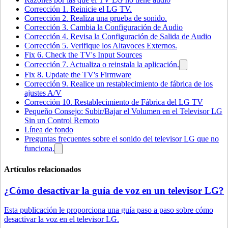
Corrección 1. Reinicie el LG TV.
Corrección 2. Realiza una prueba de sonido.
Corrección 3. Cambia la Configuración de Audio
Corrección 4. Revisa la Configuración de Salida de Audio
Corrección 5. Verifique los Altavoces Externos.
Fix 6. Check the TV's Input Sources
Corrección 7. Actualiza o reinstala la aplicación.
Fix 8. Update the TV's Firmware
Corrección 9. Realice un restablecimiento de fábrica de los
ajustes A/V
Corrección 10. Restablecimiento de Fábrica del LG TV
Pequeño Consejo: Subir/Bajar el Volumen en el Televisor LG
Sin un Control Remoto
Línea de fondo
Preguntas frecuentes sobre el sonido del televisor LG que no
funciona.
Artículos relacionados
¿Cómo desactivar la guía de voz en un televisor LG?
Esta publicación le proporciona una guía paso a paso sobre cómo
desactivar la voz en el televisor LG.