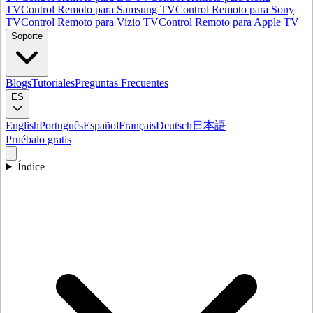
TV
Control Remoto para Samsung TV
Control Remoto para Sony
TV
Control Remoto para Vizio TV
Control Remoto para Apple TV
Soporte
Blogs
Tutoriales
Preguntas Frecuentes
ES
English
Português
Español
Français
Deutsch
日本語
Pruébalo gratis
Índice