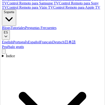
TV
Control Remoto para Samsung TV
Control Remoto para Sony
TV
Control Remoto para Vizio TV
Control Remoto para Apple TV
Soporte
Blogs
Tutoriales
Preguntas Frecuentes
ES
English
Português
Español
Français
Deutsch
日本語
Pruébalo gratis
Índice