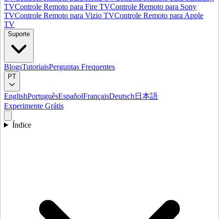
TV
Controle Remoto para Fire TV
Controle Remoto para Sony
TV
Controle Remoto para Vizio TV
Controle Remoto para Apple
TV
Suporte
Blogs
Tutoriais
Perguntas Frequentes
PT
English
Português
Español
Français
Deutsch
日本語
Experimente Grátis
Índice