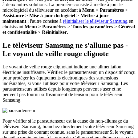
à deux autres solutions. La première consiste à mettre à jour le
micrologiciel du téléviseur en accédant à
Menu
>
Paramètres
>
Assistance
>
Mise à jour du logiciel
>
Mettre à jour
maintenant
; l'autre consiste à
réinitialiser le téléviseur Samsung
en
choisissant
Menu
>
Paramètres
>
Tous les paramètres
>
Général
et confidentialité
>
Réinitialiser
.
Le téléviseur Samsung ne s'allume pas -
Le voyant de veille rouge clignote
Le voyant de veille rouge clignotant indique une alimentation
électrique insuffisante. Vérifiez le parasurtenseur, un dispositif conçu
pour protéger les équipements électroniques des surtensions
indésirables, si vous l'utilisez pour votre téléviseur Samsung. Les
parasurtenseurs utilisés depuis longtemps peuvent s'user et ne
peuvent pas fournir suffisamment de tension pour le téléviseur
Samsung.
Pour vérifier si le parasurtenseur est la cause du non-allumage du
téléviseur Samsung, branchez directement votre téléviseur Samsung
sur une prise de courant connue, sans le parasurtenseur.Si le voyant
de veille rouge revient à la normale, s'allume et ne clignote pas, cela