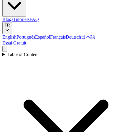
Blogs
Tutoriels
FAQ
FR
English
Português
Español
Français
Deutsch
日本語
Essai Gratuit
Table of Content