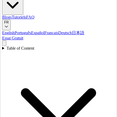
Blogs
Tutoriels
FAQ
FR
English
Português
Español
Français
Deutsch
日本語
Essai Gratuit
Table of Content