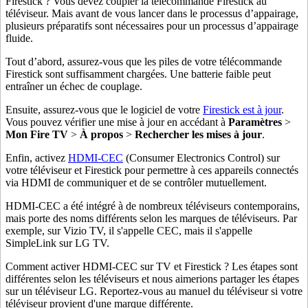
Firestick ? Vous devez coupler la télécommande Firestick au
téléviseur. Mais avant de vous lancer dans le processus d’appairage,
plusieurs préparatifs sont nécessaires pour un processus d’appairage
fluide.
Tout d’abord, assurez-vous que les piles de votre télécommande
Firestick sont suffisamment chargées. Une batterie faible peut
entraîner un échec de couplage.
Ensuite, assurez-vous que le logiciel de votre
Firestick est à jour
.
Vous pouvez vérifier une mise à jour en accédant à
Paramètres
>
Mon Fire TV
>
À propos
>
Rechercher les mises à jour
.
Enfin, activez
HDMI-CEC
(Consumer Electronics Control) sur
votre téléviseur et Firestick pour permettre à ces appareils connectés
via HDMI de communiquer et de se contrôler mutuellement.
HDMI-CEC a été intégré à de nombreux téléviseurs contemporains,
mais porte des noms différents selon les marques de téléviseurs. Par
exemple, sur Vizio TV, il s'appelle CEC, mais il s'appelle
SimpleLink sur LG TV.
Comment activer HDMI-CEC sur TV et Firestick ? Les étapes sont
différentes selon les téléviseurs et nous aimerions partager les étapes
sur un téléviseur LG. Reportez-vous au manuel du téléviseur si votre
téléviseur provient d'une marque différente.