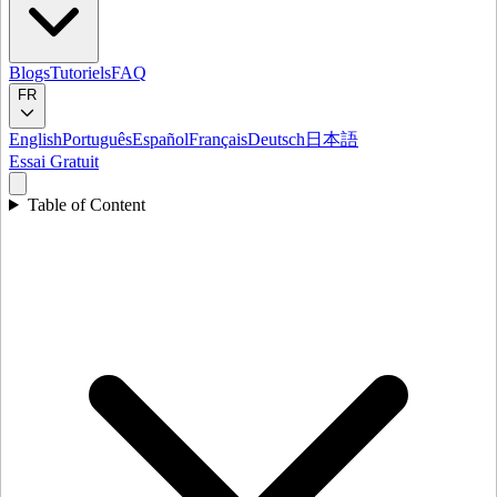
Blogs
Tutoriels
FAQ
FR
English
Português
Español
Français
Deutsch
日本語
Essai Gratuit
Table of Content