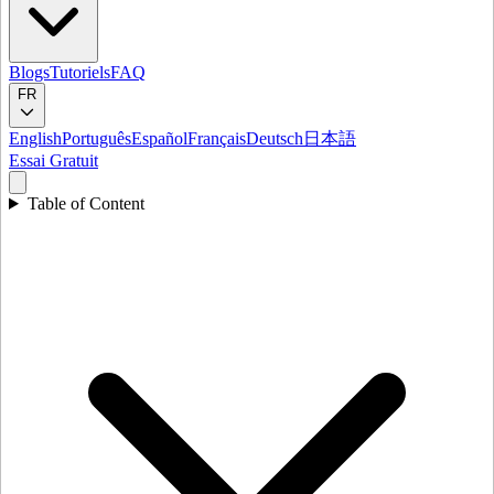
Blogs
Tutoriels
FAQ
FR
English
Português
Español
Français
Deutsch
日本語
Essai Gratuit
Table of Content