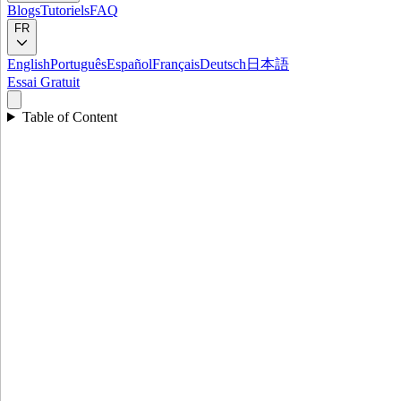
Blogs
Tutoriels
FAQ
FR
English
Português
Español
Français
Deutsch
日本語
Essai Gratuit
Table of Content