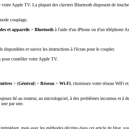
er votre Apple TV. La plupart des claviers Bluetooth disposent de touche
 mode couplage.
es et appareils
>
Bluetooth
à l'aide d'un iPhone ou d'un téléphone A
s disponibles et suivez les instructions à l'écran pour le coupler.
h pour contrôler votre Apple TV.
mètres
> (
Général
) >
Réseau
>
Wi-Fi
, choisissez votre réseau WiFi et
ujours lié au routeur, au micrologiciel, à des problèmes inconnus et à 
s une par une.
imidant, mais avec les méthodes décrites dans cet article de blog, vou