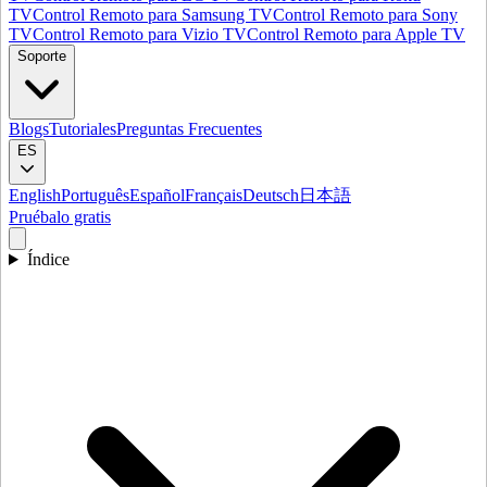
TV
Control Remoto para Samsung TV
Control Remoto para Sony
TV
Control Remoto para Vizio TV
Control Remoto para Apple TV
Soporte
Blogs
Tutoriales
Preguntas Frecuentes
ES
English
Português
Español
Français
Deutsch
日本語
Pruébalo gratis
Índice