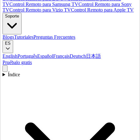
TV
Control Remoto para Samsung TV
Control Remoto para Sony
TV
Control Remoto para Vizio TV
Control Remoto para Apple TV
Soporte
Blogs
Tutoriales
Preguntas Frecuentes
ES
English
Português
Español
Français
Deutsch
日本語
Pruébalo gratis
Índice