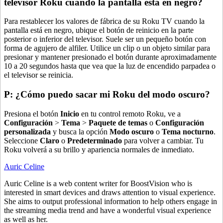
televisor Roku cuando la pantalla está en negro?
Para restablecer los valores de fábrica de su Roku TV cuando la
pantalla está en negro, ubique el botón de reinicio en la parte
posterior o inferior del televisor. Suele ser un pequeño botón con
forma de agujero de alfiler. Utilice un clip o un objeto similar para
presionar y mantener presionado el botón durante aproximadamente
10 a 20 segundos hasta que vea que la luz de encendido parpadea o
el televisor se reinicia.
P: ¿Cómo puedo sacar mi Roku del modo oscuro?
Presiona el botón
Inicio
en tu control remoto Roku, ve a
Configuración
>
Tema
>
Paquete de temas
o
Configuración
personalizada
y busca la opción
Modo oscuro
o
Tema nocturno
.
Seleccione
Claro
o
Predeterminado
para volver a cambiar. Tu
Roku volverá a su brillo y apariencia normales de inmediato.
Auric Celine
Auric Celine is a web content writer for BoostVision who is
interested in smart devices and draws attention to visual experience.
She aims to output professional information to help others engage in
the streaming media trend and have a wonderful visual experience
as well as her.