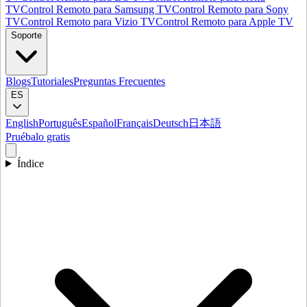
TV
Control Remoto para Samsung TV
Control Remoto para Sony
TV
Control Remoto para Vizio TV
Control Remoto para Apple TV
Soporte
Blogs
Tutoriales
Preguntas Frecuentes
ES
English
Português
Español
Français
Deutsch
日本語
Pruébalo gratis
Índice