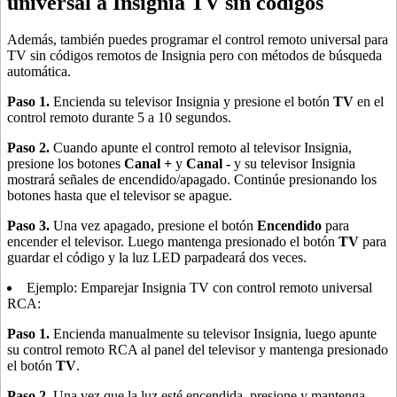
universal a Insignia TV sin códigos
Además, también puedes programar el control remoto universal para
TV sin códigos remotos de Insignia pero con métodos de búsqueda
automática.
Paso 1.
Encienda su televisor Insignia y presione el botón
TV
en el
control remoto durante 5 a 10 segundos.
Paso 2.
Cuando apunte el control remoto al televisor Insignia,
presione los botones
Canal
+
y
Canal -
y su televisor Insignia
mostrará señales de encendido/apagado. Continúe presionando los
botones hasta que el televisor se apague.
Paso 3.
Una vez apagado, presione el botón
Encendido
para
encender el televisor. Luego mantenga presionado el botón
TV
para
guardar el código y la luz LED parpadeará dos veces.
Ejemplo: Emparejar Insignia TV con control remoto universal
RCA:
Paso 1.
Encienda manualmente su televisor Insignia, luego apunte
su control remoto RCA al panel del televisor y mantenga presionado
el botón
TV
.
Paso 2.
Una vez que la luz esté encendida, presione y mantenga