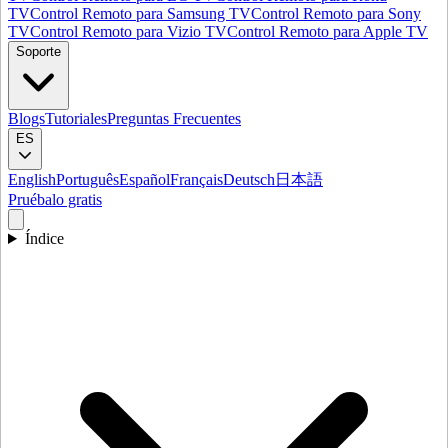
TV
Control Remoto para Samsung TV
Control Remoto para Sony
TV
Control Remoto para Vizio TV
Control Remoto para Apple TV
Soporte
Blogs
Tutoriales
Preguntas Frecuentes
ES
English
Português
Español
Français
Deutsch
日本語
Pruébalo gratis
Índice