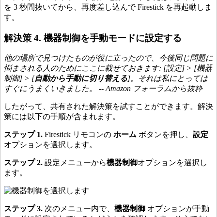
を 3 秒間抜いてから、再度差し込んで Firestick を再起動しま
す。
解決策 4. 機器制御を手動モードに設定する
他の場所で見つけたものが役に立ったので、今後同じ問題に
悩まされる人のためにここに載せておきます: [設定] > [機器
制御] > [
自動から手動に切り替える
]。それは私にとっては
すぐにうまくいきました。 -- Amazon フォーラムから抜粋
したがって、共有された解決策を試すことができます。解決
策には以下の手順が含まれます。
ステップ 1.
Firestick リモコンの
ホーム
ボタンを押し、
設定
オプションを選択します。
ステップ 2.
設定メニューから
機器制御
オプションを選択し
ます。
ステップ 3.
次のメニュー内で、
機器制御
オプションが手動