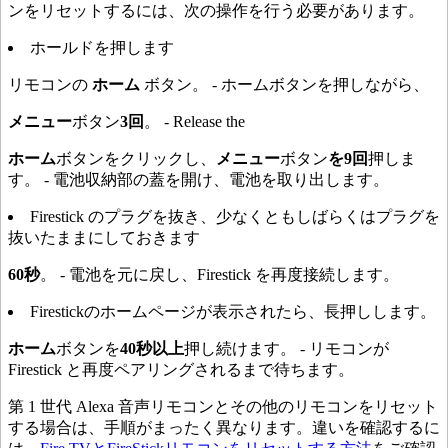
ンをリセットするには、次の操作を行う必要があります。
ホールドを押します
リモコンの
ホーム
ボタン。 - ホームボタンを押しながら、
メニュー
ボタン
3回
。 - Release the
ホーム
ボタンをクリックし、
メニュー
ボタン
を9回
押しま
す。 - 電池収納部の蓋を開け、電池を取り出します。
Firestick のプラグを抜き、少なくともしばらくはプラグを
抜いたままにしておきます
60秒
。 - 電池を元に戻し、Firestick を再度接続します。
Firestickのホームページが表示されたら、長押しします。
ホーム
ボタンを
40秒以上
押し続けます。 - リモコンが
Firestick と再度ペアリングされるまで待ちます。
第 1 世代 Alexa 音声リモコンとその他のリモコンをリセット
する場合は、手順がまったく異なります。違いを確認するに