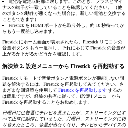
電池を電池収納部に戻します。このとき、プラスとマイ
ナスの端子が一致していることを確認してください。 （他
のボタンの動作が悪くなった場合は、新しい電池と交換する
こともできます）
Firestick を HDMI ポートから取り外し、約 10 秒待ってか
らもう一度差し込みます。
Firestick にホーム画面が表示されたら、Firestick リモコンの
音量ボタンをもう一度押し、それに応じて Firestick の音量が
上がるか下がるかどうかを確認します。
解決策 2. 設定メニューから Firestick を再起動する
Firestick リモートで音量ボタンと電源ボタンが機能しない問
題を解決するには、Firestick を再起動してみてください。さ
まざまな回避策を使用して
Firestick を再起動します
するの
は簡単ですが、経験の共有に従って、[設定] メニューから
Firestick を再起動することをお勧めします。
日曜日には普通にテレビを見ましたが、ストリーミングはす
べて正常に動作していました。月曜日、ストリーミングに切
り替えたところ、音量が出なくなり、テレビからデバイスの