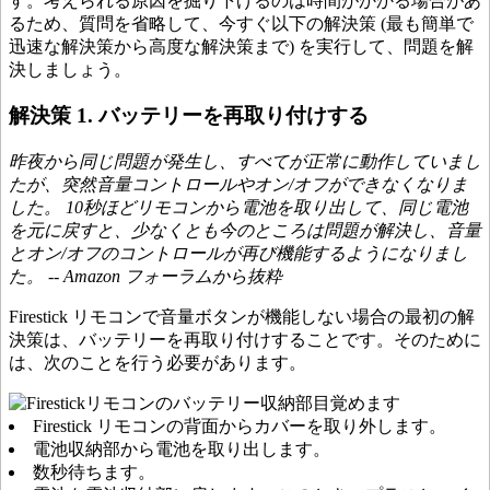
す。考えられる原因を掘り下げるのは時間がかかる場合があ
るため、質問を省略して、今すぐ以下の解決策 (最も簡単で
迅速な解決策から高度な解決策まで) を実行して、問題を解
決しましょう。
解決策 1. バッテリーを再取り付けする
昨夜から同じ問題が発生し、すべてが正常に動作していまし
たが、突然音量コントロールやオン/オフができなくなりま
した。 10秒ほどリモコンから電池を取り出して、同じ電池
を元に戻すと、少なくとも今のところは問題が解決し、音量
とオン/オフのコントロールが再び機能するようになりまし
た。 -- Amazon フォーラムから抜粋
Firestick リモコンで音量ボタンが機能しない場合の最初の解
決策は、バッテリーを再取り付けすることです。そのために
は、次のことを行う必要があります。
Firestick リモコンの背面からカバーを取り外します。
電池収納部から電池を取り出します。
数秒待ちます。