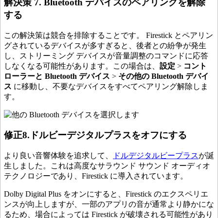
解決策 7. Bluetooth デバイスのペアリングを解除
する
この解決策は競合を排除することです。 Firestick とペアリン
グされているデバイスが多すぎると、後者との紛争が発生
し、ストリーミング デバイスが音量調整のコマンドに応答
しなくなる可能性があります。この場合は、
設定
>
コント
ローラーと Bluetooth デバイス
>
その他の Bluetooth デバイ
ス
に移動し、不要なデバイスをすべてペアリング解除しま
す。
修正8.ドルビーデジタルプラスをオフにする
より良い音響体験を追求して、
ドルデジタルビープラス
が誕
生しました。これは高度なサラウンド サウンド オーディオ
テクノロジーであり、Firestick に導入されています。
Dolby Digital Plus をオンにすると、Firestick のエクスペリエ
ンスが向上しますが、一部のアプリの音が通常より静かにな
るため、場合によっては Firestick が破壊される可能性があり