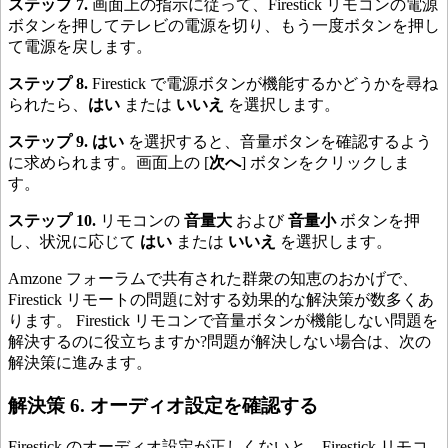
ステップ 7.
画面上の指示に従って、Firestick リモコンの電源
ボタンを押してテレビの電源を切り、もう一度ボタンを押し
て電源を戻します。
ステップ 8.
Firestick で電源ボタンが機能するかどうかを尋ね
られたら、
はい
または
いいえ
を選択します。
ステップ 9.
はい
を選択すると、音量ボタンを確認するよう
に求められます。画面上の [
次へ
] ボタンをクリックしま
す。
ステップ 10.
リモコンの
音量大
および
音量小
ボタンを押
し、状況に応じて
はい
または
いいえ
を選択します。
Amzone フォーラムで共有された群衆の知恵のおかげで、
Firestick リモートの問題に対する効果的な解決策が数多くあ
ります。 Firestick リモコンで音量ボタンが機能しない問題を
解決するのに役立ちますか?問題が解決しない場合は、次の
解決策に進みます。
解決策 6. オーディオ設定を確認する
Firestick のオーディオ設定が正しくないと、Firestick リモコ