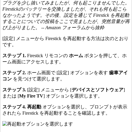
プラグを少し抜いてみましたが、何も起こりませんでした。
Firestickのバッテリーを交換しましたが、それも何も起こら
なかったようです。その後、設定を通じて Firestick を再起動
することについての投稿をここで見ましたが、突然音量が再
び上がりました。 -- Amazon フォーラムから抜粋
[設定] メニューから Firestick を再起動する方法は次のとおり
です。
ステップ 1.
Firestick リモコンの
ホーム
ボタンを押して、ホ
ーム画面にアクセスします。
ステップ 2.
ホーム画面で [設定] オプションを表す
歯車アイ
コン
を見つけて選択します。
ステップ 3.
[設定] メニューから [
デバイスとソフトウェア
]
または [
My Fire TV
] オプションを選択します。
ステップ 4.
再起動
オプションを選択し、プロンプトが表示
されたら Firestick を再起動することを確認します。