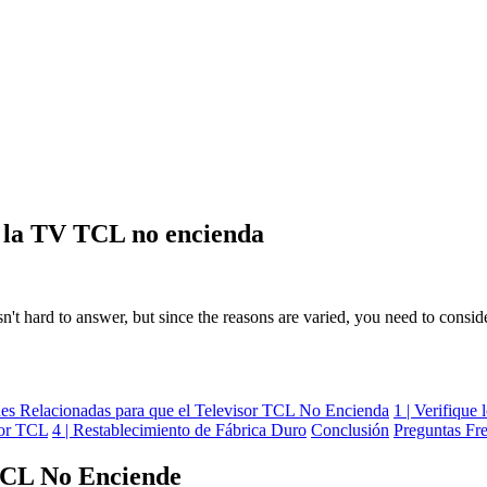
e la TV TCL no encienda
n't hard to answer, but since the reasons are varied, you need to conside
es Relacionadas para que el Televisor TCL No Encienda
1 | Verifique
sor TCL
4 | Restablecimiento de Fábrica Duro
Conclusión
Preguntas Fr
 TCL No Enciende