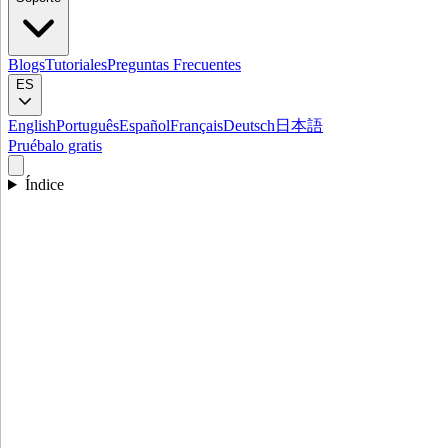
Blogs
Tutoriales
Preguntas Frecuentes
ES
English
Português
Español
Français
Deutsch
日本語
Pruébalo gratis
Índice