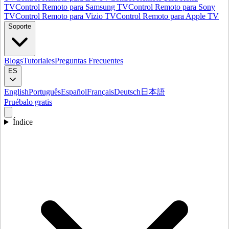
TV
Control Remoto para Samsung TV
Control Remoto para Sony
TV
Control Remoto para Vizio TV
Control Remoto para Apple TV
Soporte
Blogs
Tutoriales
Preguntas Frecuentes
ES
English
Português
Español
Français
Deutsch
日本語
Pruébalo gratis
Índice