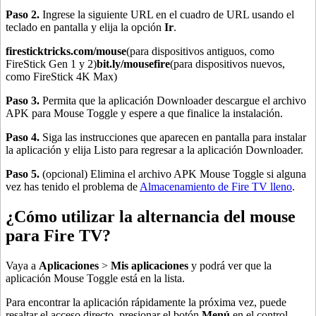
Paso 2.
Ingrese la siguiente URL en el cuadro de URL usando el
teclado en pantalla y elija la opción
Ir
.
firesticktricks.com/mouse
(para dispositivos antiguos, como
FireStick Gen 1 y 2)
bit.ly/mousefire
(para dispositivos nuevos,
como FireStick 4K Max)
Paso 3.
Permita que la aplicación Downloader descargue el archivo
APK para Mouse Toggle y espere a que finalice la instalación.
Paso 4.
Siga las instrucciones que aparecen en pantalla para instalar
la aplicación y elija Listo para regresar a la aplicación Downloader.
Paso 5.
(opcional) Elimina el archivo APK Mouse Toggle si alguna
vez has tenido el problema de
Almacenamiento de Fire TV lleno
.
¿Cómo utilizar la alternancia del mouse
para Fire TV?
Vaya a
Aplicaciones
>
Mis aplicaciones
y podrá ver que la
aplicación Mouse Toggle está en la lista.
Para encontrar la aplicación rápidamente la próxima vez, puede
resaltar el acceso directo, presionar el botón
Menú
en el control