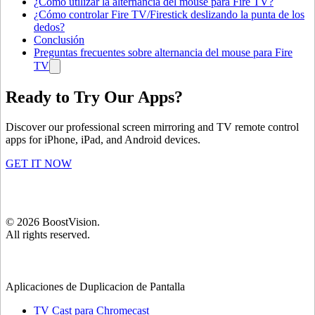
¿Cómo utilizar la alternancia del mouse para Fire TV?
¿Cómo controlar Fire TV/Firestick deslizando la punta de los
dedos?
Conclusión
Preguntas frecuentes sobre alternancia del mouse para Fire
TV
Ready to Try Our Apps?
Discover our professional screen mirroring and TV remote control
apps for iPhone, iPad, and Android devices.
GET IT NOW
©
2026
BoostVision
.
All rights reserved.
Aplicaciones de Duplicacion de Pantalla
TV Cast para Chromecast