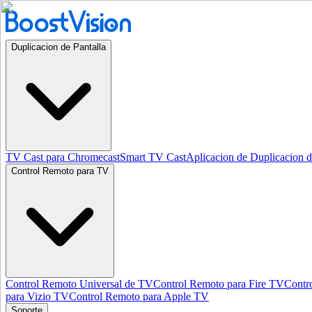
Duplicacion de Pantalla
TV Cast para Chromecast
Smart TV Cast
Aplicacion de Duplicacion d
Control Remoto para TV
Control Remoto Universal de TV
Control Remoto para Fire TV
Contr
para Vizio TV
Control Remoto para Apple TV
Soporte