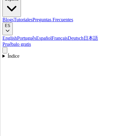
Blogs
Tutoriales
Preguntas Frecuentes
ES
English
Português
Español
Français
Deutsch
日本語
Pruébalo gratis
Índice