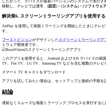
したがって、デバイスが最新バージョンのシステムで実行されて
移動し、テレビでは通常、[
設定
] > [
システム
] > [
ソフトウェア
解決策6. スクリーンミラーリングアプリを使用する
AirPlay を使用して画面ミラーリングを開始したときに
す。
ブーストビジョン
がデザインした
スクリーンミラーリングア
トウェア開発者です。
このアプリを使用すると、Android および iOS デバイ
TV、Fire TV、LG TV、Samsung TV などを含む
スマート TV キャストをダウンロード
アプリを試してみたい場合は、セットアップと接続の手順を
結論
遅延なくスムーズな画面ミラーリング プロセスを実行するには