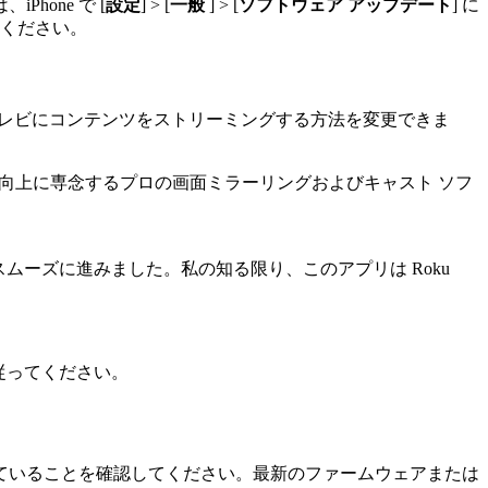
one で [
設定
] > [
一般
] > [
ソフトウェア アップデート
] に
てください。
らテレビにコンテンツをストリーミングする方法を変更できま
聴体験の向上に専念するプロの画面ミラーリングおよびキャスト ソフ
はスムーズに進みました。私の知る限り、このアプリは Roku
。
従ってください。
されていることを確認してください。最新のファームウェアまたは