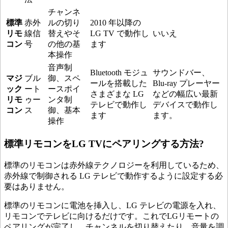
チャンネ
標準
赤外
ルの切り
2010 年以降の
リモ
線信
替えやそ
LG TV で動作し
いいえ
コン
号
の他の基
ます
本操作
音声制
Bluetooth モジュ
サウンドバー、
マジ
ブル
御、スペ
ールを搭載した
Blu-ray プレーヤー
ック
ート
ースポイ
さまざまな LG
などの幅広い最新
リモ
ゥー
ンタ制
テレビで動作し
デバイスで動作し
コン
ス
御、基本
ます
ます。
操作
標準リモコンをLG TVにペアリングする方法?
標準のリモコンは赤外線テクノロジーを利用しているため、
赤外線で制御される LG テレビで動作するように設定する必
要はありません。
標準のリモコンに電池を挿入し、LG テレビの電源を入れ、
リモコンでテレビに向けるだけです。これでLGリモートの
ペアリングが完了し、チャンネルを切り替えたり、音量を調