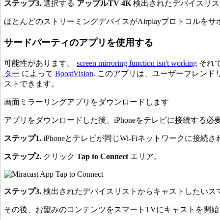
ステップ3.
選択する
アップルTV 4K
検出されたデバイスリス
ほとんどのストリーミングデバイスがAirplayプロトコル
サードパーティのアプリを使用する
可能性があります。
screen mirroring function isn't working
それ
ター
によって
BoostVision
. このアプリは、ユーザーフレンド
ストできます。
画面ミラーリングアプリをダウンロードします
アプリをダウンロードした後、iPhoneをテレビに接続する
ステップ1.
iPhoneとテレビが同じWi-Fiネットワークに接
ステップ2.
クリック
Tap to Connect
エリア。
ステップ3.
検出されたデバイスリストからキャストしたいス
その後、お望みのコンテンツをスマートTVにキャストを開始