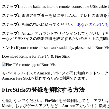
ステップ1.
Put the batteries into the remote, connect the USB cable
ステップ2.
電源アダプターを壁に差し込み、テレビの電源を入
ステップ3.
画面の指示に従ってください。
あなたのFire TV
ステップ4.
Amazonアカウントでサインインしてください
ーなどのデバイスの機器制御を設定するための画面上の質問
ヒント:
If your remote doesn't work suddenly, please install BoostVi
Download Remote for Fire TV & Fire Stick
モバイルデバイスとAmazonデバイスが同じ無線ネットワ
Amazon Fire Stickを操作するために利用できます。
FireStickの登録を解除する方法
心配しないでください。FireStickを登録解除しても、アプリは
Music、およびゲームアプリなど、Amazonアカウントに