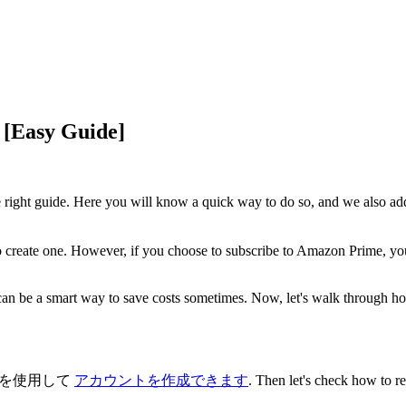
 [Easy Guide]
 right guide. Here you will know a quick way to do so, and we also add 
 create one. However, if you choose to subscribe to Amazon Prime, you'l
n be a smart way to save costs sometimes. Now, let's walk through ho
スを使用して
アカウントを作成できます
. Then let's check how to reg