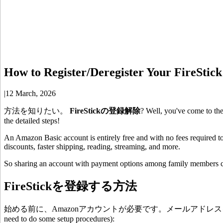
How to Register/Deregister Your FireStick
|
12 March, 2026
方法を知りたい。
FireStickの登録解除
? Well, you've come to the
the detailed steps!
An Amazon Basic account is entirely free and with no fees required to
discounts, faster shipping, reading, streaming, and more.
So sharing an account with payment options among family members ca
FireStickを登録する方法
始める前に、Amazonアカウントが必要です。メールアドレ
need to do some setup procedures):