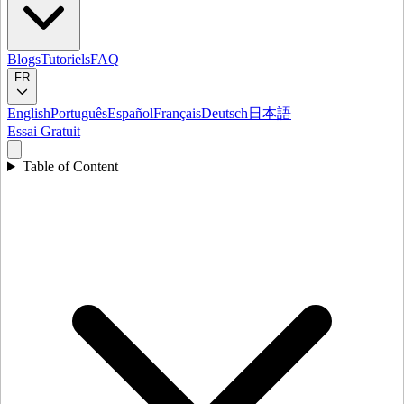
Blogs
Tutoriels
FAQ
FR
English
Português
Español
Français
Deutsch
日本語
Essai Gratuit
Table of Content