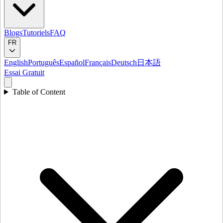
Blogs
Tutoriels
FAQ
FR
English
Português
Español
Français
Deutsch
日本語
Essai Gratuit
Table of Content