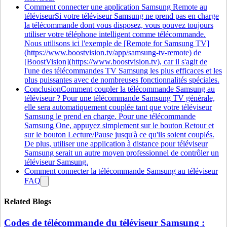
Comment connecter une application Samsung Remote au
téléviseurSi votre téléviseur Samsung ne prend pas en charge
la télécommande dont vous disposez, vous pouvez toujours
utiliser votre téléphone intelligent comme télécommande.
Nous utilisons ici l'exemple de [Remote for Samsung TV]
(https://www.boostvision.tv/app/samsung-tv-remote) de
[BoostVision](https://www.boostvision.tv), car il s'agit de
l'une des télécommandes TV Samsung les plus efficaces et les
plus puissantes avec de nombreuses fonctionnalités spéciales.
ConclusionComment coupler la télécommande Samsung au
téléviseur ? Pour une télécommande Samsung TV générale,
elle sera automatiquement couplée tant que votre téléviseur
Samsung le prend en charge. Pour une télécommande
Samsung One, appuyez simplement sur le bouton Retour et
sur le bouton Lecture/Pause jusqu'à ce qu'ils soient couplés.
De plus, utiliser une application à distance pour téléviseur
Samsung serait un autre moyen professionnel de contrôler un
téléviseur Samsung.
Comment connecter la télécommande Samsung au téléviseur
FAQ
Related Blogs
Codes de télécommande du téléviseur Samsung :