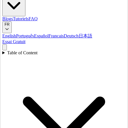
Blogs
Tutoriels
FAQ
FR
English
Português
Español
Français
Deutsch
日本語
Essai Gratuit
Table of Content