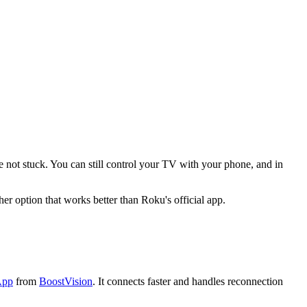
re not stuck. You can still control your TV with your phone, and in
her option that works better than Roku's official app.
App
from
BoostVision
. It connects faster and handles reconnection