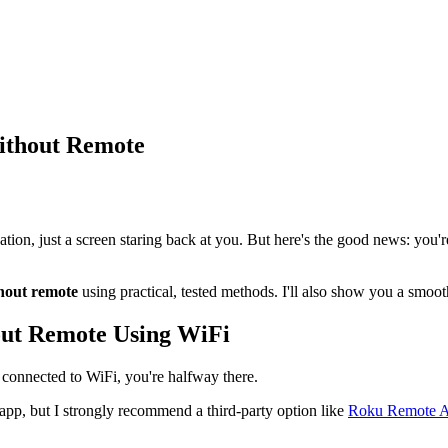
ithout Remote
ation, just a screen staring back at you. But here's the good news: you'
hout remote
using practical, tested methods. I'll also show you a smoot
ut Remote Using WiFi
y connected to WiFi, you're halfway there.
app, but I strongly recommend a third-party option like
Roku Remote 