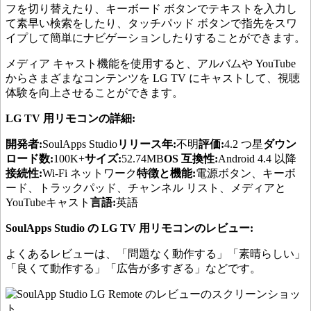
フを切り替えたり、キーボード ボタンでテキストを入力し
て素早い検索をしたり、タッチパッド ボタンで指先をスワ
イプして簡単にナビゲーションしたりすることができます。
メディア キャスト機能を使用すると、アルバムや YouTube
からさまざまなコンテンツを LG TV にキャストして、視聴
体験を向上させることができます。
LG TV 用リモコンの詳細:
開発者:
SoulApps Studio
リリース年:
不明
評価:
4.2 つ星
ダウン
ロード数:
100K+
サイズ:
52.74MB
OS 互換性:
Android 4.4 以降
接続性:
Wi-Fi ネットワーク
特徴と機能:
電源ボタン、キーボ
ード、トラックパッド、チャンネル リスト、メディアと
YouTubeキャスト
言語:
英語
SoulApps Studio の LG TV 用リモコンのレビュー:
よくあるレビューは、「問題なく動作する」「素晴らしい」
「良くて動作する」「広告が多すぎる」などです。