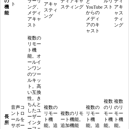
の
ラーリ
ディアキャ
ルリ
ディ
と
ト
アキャ
機
ング、
スティング
スト
アキ
YouTube
スティ
からの
能
メディ
ャス
ング
メディ
アキャ
ティ
アのキ
スト
ング
ャスト
複数の
リモー
ト機
能。オ
ールイ
ンワン
のツー
ルキッ
ト。高
い互換
性。き
複数
複数
ちんと
音声コ
複数の
複数の
のリ
のリ
したユ
ントロ
リモー
複数のリモ
リモー
モー
モー
長
ーザー
ールを
ト機
ート機能。
ト機
ト機
ト機
所
インタ
サポー
能。追
追加機能
能。追
能。
能。
ーフェ