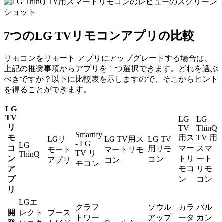
7つのLG TVリモコンアプリの比較
リモコンをリモート アプリにアップグレードする場合は、
上記の推奨事項からアプリを 1 つ選択できます。どれを選ぶ
べきですか？以下に比較表を示しますので、そこからヒント
を得ることができます。
LG
TV
LG
LG
リ
TV
ThinQ
Smartify
モ
用ス
TV 用
LGリ
LG TV用ス
LG TV
- LG
LG
コ
マー
スマ
用リモ
モート
マートリモ
TV リ
ThinQ
ン
トリ
ート
コン
アプリ
コン
モコン
ア
モコ
リモ
プ
ン
コン
リ
LGエ
クラフ
ソウル
カラ
バル
開
レクト
ブース
トワー
アップ
ータ
カン