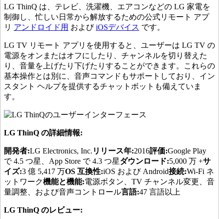
LG ThinQ は、テレビ、洗濯機、エアコンなどの LG 家電を
制御し、忙しい日常から解放するための公式リモート アプ
リ
アンドロイド用
および
iOSデバイス
です。
LG TV リモート アプリを使用すると、ユーザーは LG TV の
電源をオンまたはオフにしたり、チャンネルを切り替えた
り、音量を上げたり下げたりすることができます。これらの
基本操作とは別に、音声コマンドもサポートしており、イン
スタント ヘルプを提供するチャットボットも備えていま
す。
LG ThinQ の詳細情報:
開発者:
LG Electronics, Inc.
リリース年:
2016
評価:
Google Play
で 4.5 つ星、App Store で 4.3 つ星
ダウンロード:
5,000 万 +
サ
イズ:
3 億 5,417 万
OS 互換性:
iOS および Android
接続:
Wi-Fi ネ
ットワーク
機能と機能:
電源ボタン、TV チャンネル変更、音
量調整、および音声コントロール
言語:
47 言語以上
LG ThinQ のレビュー: