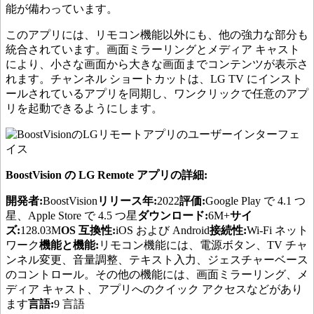
能が備わっています。
このアプリには、リモコン機能以外にも、他の強力な部分も
統合されています。画面ミラーリングとメディア キャスト
により、小さな画面から大きな画面までコンテンツが表示さ
れます。チャンネル ショートカットは、LG TV にインスト
ールされているアプリを同期し、ワンクリックで任意のアプ
リを起動できるようにします。
BoostVision の LG Remote アプリの詳細:
開発者:
BoostVision
リリース年:
2022
評価:
Google Play で 4.1 つ
星、Apple Store で 4.5 つ星
ダウンロード:
6M+
サイ
ズ:
128.03M
OS 互換性:
iOS および Android
接続性:
Wi-Fi ネット
ワーク
機能と機能:
リモコン機能には、電源ボタン、TV チャ
ンネル変更、音量調整、テキスト入力、ジェスチャーベース
のコントロール。その他の機能には、画面ミラーリング、メ
ディア キャスト、アプリへのクイック アクセスなどがあり
ます
言語:
9 言語