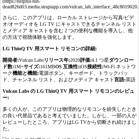
(https://helpful-fun-
dead826d03.media.strapiapp.com/vulcan_lab_interface_48c8019020.a
さらに、このアプリは、ローカル ストレージから写真/ビデ
オ/オーディオを LG TV にキャストできるチャンネル リスト
とメディア キャストを含む 2 つの便利な機能を導入し、他
の方法で視聴体験を強化します。
LG ThinQ TV 用スマート リモコンの詳細:
開発者:
Vulcan Labs
リリース年:
2020
評価:
4.1 つ星
ダウンロー
ド数:
1M+
サイズ:
161MB
OS 互換性:
iOS
接続性:
Wi-Fi ネットワ
ーク
機能と機能:
電源ボタン、キーボード、トラックパッ
ド、チャンネル リスト、およびメディア キャスト
言語:
英語
Vulcan Labs の LG ThinQ TV 用スマート リモコンのレビュ
ー:
多くの人が、このアプリは物理的なリモコンを紛失したとき
の良い代替品であると考えていました。しかし、一部の人が
レビューしたところ、アプリはLG TVから切断され続けまし
た。