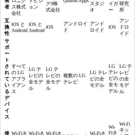
発
ロニク
トビジ
QuanticApps
ク9株
スタジ
イガ
研究
者
ス株式
ョン
式会社
オ
ー
所
会社
互
アン
アンドロイ
アンド
iOS と
iOS と
換
iOS
iOS
ドロ
ド
ロイド
Android
Android
性
イド
サ
ポ
ー
ト
さ
すべて
LG
LG テ
LG テ
LG テ
テレ
れ
の LG
LG テレ
レビ
レビの
レビの
複数の LG
ビの
て
アプラ
ビの全
の全
全モデ
全モデ
テレビ
全モ
い
イアン
モデル
モデ
ル
ル
デル
る
ス
ル
デ
バ
イ
ス
Wi-Fi
Wi-
ネッ
Fiネ
接
Wi-Fiネ
Wi-Fiネ
Wi-Fiネ
Wi-Fiネ