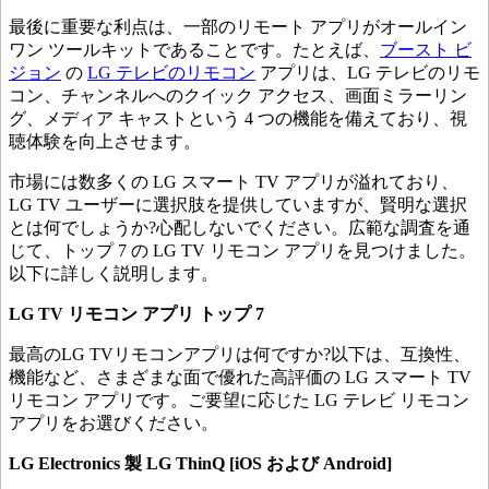
最後に重要な利点は、一部のリモート アプリがオールイン
ワン ツールキットであることです。たとえば、
ブースト ビ
ジョン
の
LG テレビのリモコン
アプリは、LG テレビのリモ
コン、チャンネルへのクイック アクセス、画面ミラーリン
グ、メディア キャストという 4 つの機能を備えており、視
聴体験を向上させます。
市場には数多くの LG スマート TV アプリが溢れており、
LG TV ユーザーに選択肢を提供していますが、賢明な選択
とは何でしょうか?心配しないでください。広範な調査を通
じて、トップ 7 の LG TV リモコン アプリを見つけました。
以下に詳しく説明します。
LG TV リモコン アプリ トップ 7
最高のLG TVリモコンアプリは何ですか?以下は、互換性、
機能など、さまざまな面で優れた高評価の LG スマート TV
リモコン アプリです。ご要望に応じた LG テレビ リモコン
アプリをお選びください。
LG Electronics 製 LG ThinQ [
iOS
および Android]