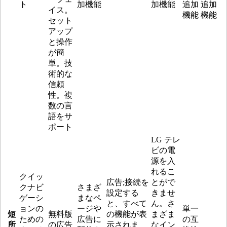
ト
加機能
加機能
追加
追加
イス。
機能
機能
セット
アップ
と操作
が簡
単。技
術的な
信頼
性。複
数の言
語をサ
ポート
LG テレ
ビの電
源を入
れるこ
クイッ
広告;接続を
とがで
クナビ
さまざ
設定する
きませ
ゲーシ
まなペ
と、すべて
ん。さ
ョンの
ージや
単一
短
無料版
の機能が表
まざま
ための
広告に
の互
所
の広告
示されま
なイン