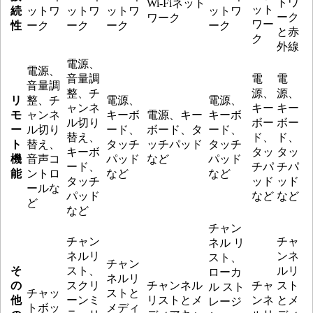
トワ
Wi-Fiネット
ット
続
ットワ
ットワ
ットワ
ットワ
ーク
ワーク
ワー
性
ーク
ーク
ーク
ーク
と赤
ク
外線
電源、
電源、
音量調
電
電
音量調
整、チ
源、
源、
リ
整、チ
電源、
電源、
ャンネ
キー
キー
モ
ャンネ
キーボ
電源、キー
キーボ
ル切り
ボー
ボー
ー
ル切り
ード、
ボード、タ
ード、
替え、
ド、
ド、
ト
替え、
タッチ
ッチパッド
タッチ
キーボ
タッ
タッ
機
音声コ
パッド
など
パッド
ード、
チパ
チパ
能
ントロ
など
など
タッチ
ッド
ッド
ールな
パッド
など
など
ど
など
チャン
チャン
チャ
ネル リ
ネルリ
ンネ
スト、
チャン
そ
スト、
ルリ
ローカ
ネルリ
の
スクリ
チャンネル
チャ
スト
ル スト
チャッ
ストと
他
ーンミ
リストとメ
ンネ
とメ
レージ
トボッ
メディ