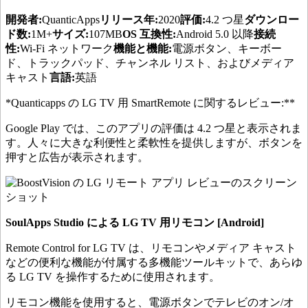
開発者:
QuanticApps
リリース年:
2020
評価:
4.2 つ星
ダウンロー
ド数:
1M+
サイズ:
107MB
OS 互換性:
Android 5.0 以降
接続
性:
Wi-Fi ネットワーク
機能と機能:
電源ボタン、キーボー
ド、トラックパッド、チャンネル リスト、およびメディア
キャスト
言語:
英語
*Quanticapps
の LG TV 用 SmartRemote に関するレビュー:**
Google Play では、このアプリの評価は 4.2 つ星と表示されま
す。人々に大きな利便性と柔軟性を提供しますが、ボタンを
押すと広告が表示されます。
SoulApps Studio による LG TV 用リモコン [Android]
Remote Control for LG TV は、リモコンやメディア キャスト
などの便利な機能が付属する多機能ツールキットで、あらゆ
る LG TV を操作するために使用されます。
リモコン機能を使用すると、電源ボタンでテレビのオン/オ