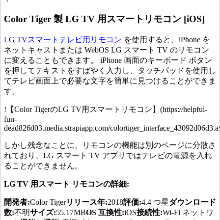
Color Tiger 製 LG TV 用スマートリモコン [iOS]
LG TVスマートテレビ用リモコン
を使用すると、iPhone を
ネットキャストまたは WebOS LG スマート TV のリモコン
に変えることもできます。 iPhone 画面のキーボード ボタン
を押してテキストをすばやく入力し、タッチパッドを使用し
てテレビ画面上で必要な文字を簡単に見つけることができま
す。
!【Color TigerのLG TV用スマートリモコン】(https://helpful-
fun-
dead826d03.media.strapiapp.com/colortiger_interface_43092d06d3.av
しかし残念なことに、リモコンの機能は別のページに分散さ
れており、LG スマート TV アプリではテレビの電源を入れ
ることができません。
LG TV 用スマート リモコンの詳細:
開発者:
Color Tiger
リリース年:
2018
評価:
4.4 つ星
ダウンロード
数:
不明
サイズ:
55.17MB
OS 互換性:
iOS
接続性:
Wi-Fi ネットワ