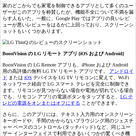
家のどこからでも家電を制御できるアプリとして多くのユー
ザーがこのアプリを称賛したが、機能不全について不満を漏
らす人もいた。一般に、Google Play ではアプリの良いレビ
ューが悪いレビューをはるかに上回っており、スクリーンシ
ョットもいくつかあります。
BoostVision の LG リモート アプリ [
iOS
および Android]
BoostVision の LG Remote アプリも、iPhone および Android
用の高評価の無料 LG TV リモート アプリです。
アンドロイ
ド
または
iOS
デバイスを LG TV リモコンに変えて、Wi-Fi
ネットワーク経由で LG スマート テレビを完全に制御でき
ます。リモコンが見つからない場合や電池が切れている場合
でも、リモコン アプリの電源ボタンをタップすると、
LG テ
レビの電源をオンまたはオフにする
ことができます。
さらに、このアプリには、テキスト入力用のオンスクリーン
キーボードや、手間のかからないブラウジング用のジェスチ
ャー ベースのコントロール (タッチパッド) など、同じユー
ザー インターフェイスで利用できるいくつかの驚くべき機