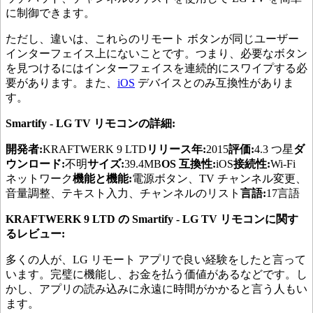
に制御できます。
ただし、違いは、これらのリモート ボタンが同じユーザー
インターフェイス上にないことです。つまり、必要なボタン
を見つけるにはインターフェイスを連続的にスワイプする必
要があります。また、
iOS
デバイスとのみ互換性がありま
す。
Smartify - LG TV リモコンの詳細:
開発者:
KRAFTWERK 9 LTD
リリース年:
2015
評価:
4.3 つ星
ダ
ウンロード:
不明
サイズ:
39.4MB
OS 互換性:
iOS
接続性:
Wi-Fi
ネットワーク
機能と機能:
電源ボタン、TV チャンネル変更、
音量調整、テキスト入力、チャンネルのリスト
言語:
17言語
KRAFTWERK 9 LTD の Smartify - LG TV リモコンに関す
るレビュー:
多くの人が、LG リモート アプリで良い経験をしたと言って
います。完璧に機能し、お金を払う価値があるなどです。し
かし、アプリの読み込みに永遠に時間がかかると言う人もい
ます。