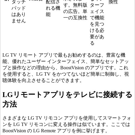
タッチ
配信さ
換性
す。無料版
ターフ
パッド
れる機
の広告。単
ェイス
はあり
能
一の互換性
で機能
ません
を見つ
ける必
要があ
る
LG TV リモート アプリで最もお勧めするのは、豊富な機
能、優れたユーザー インターフェイス、簡単なセットアッ
プと操作などの理由から、BoostVision のアプリです。これ
を使用すると、LG TV をかつてないほど簡単に制御し、視
聴体験を向上させることができます。
LGリモートアプリをテレビに接続する
方法
さまざまな LG TV リモコン アプリを使用してスマートフォ
ンを LG TV リモコンに変える操作は似ています。ここでは
BoostVision の LG Remote アプリを例に挙げます。