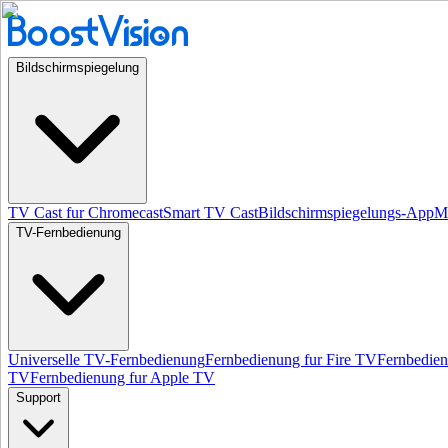
Bildschirmspiegelung
TV Cast fur Chromecast
Smart TV Cast
Bildschirmspiegelungs-App
Mi
TV-Fernbedienung
Universelle TV-Fernbedienung
Fernbedienung fur Fire TV
Fernbedie
TV
Fernbedienung fur Apple TV
Support