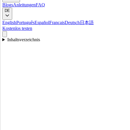
Blogs
Anleitungen
FAQ
DE
English
Português
Español
Français
Deutsch
日本語
Kostenlos testen
Inhaltsverzeichnis