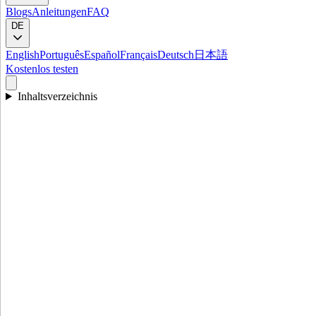
Blogs
Anleitungen
FAQ
DE
English
Português
Español
Français
Deutsch
日本語
Kostenlos testen
Inhaltsverzeichnis