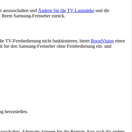
er auszuschalten und
Ändern Sie die TV-Lautstärke
und die
mit Ihrem Samsung-Fernseher zurück.
die TV-Fernbedienung nicht funktionieren, bietet
BoostVision
einen
mit Sie den Samsung-Fernseher ohne Fernbedienung ein- und
g herzustellen.
inzuschalten. Alternativ können Sie die Remote-App auch für andere