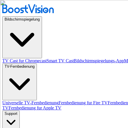
Bildschirmspiegelung
TV Cast fur Chromecast
Smart TV Cast
Bildschirmspiegelungs-App
Mi
TV-Fernbedienung
Universelle TV-Fernbedienung
Fernbedienung fur Fire TV
Fernbedie
TV
Fernbedienung fur Apple TV
Support