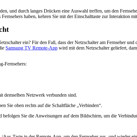
nden, und durch langes Drücken eine Auswahl treffen, um den Fernseh
 Fernsehers haben, kehren Sie mit der Einschalttaste zur Interaktion 
cht
zschalter ein? Für den Fall, dass der Netzschalter am Fernseher und 
die
Samsung TV Remote-App
wird mit dem Netzschalter geliefert, da
g-Fernsehers:
 mit demselben Netzwerk verbunden sind.
n Sie oben rechts auf die Schaltfläche „Verbinden“.
d befolgen Sie die Anweisungen auf dem Bildschirm, um die Verbindun
Ein-/Aus-Taste in der Remote-App, um den Fernseher aus- und wieder e