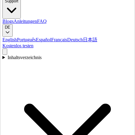
Support
Blogs
Anleitungen
FAQ
DE
English
Português
Español
Français
Deutsch
日本語
Kostenlos testen
Inhaltsverzeichnis