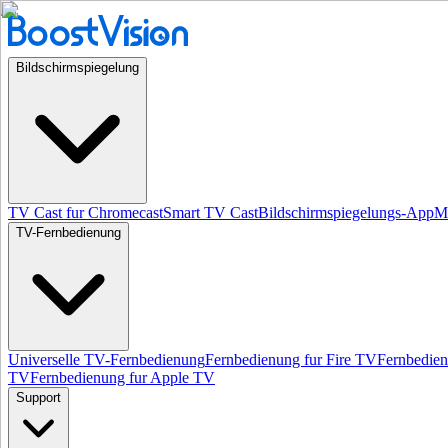
Bildschirmspiegelung
TV Cast fur Chromecast
Smart TV Cast
Bildschirmspiegelungs-App
Mi
TV-Fernbedienung
Universelle TV-Fernbedienung
Fernbedienung fur Fire TV
Fernbedie
TV
Fernbedienung fur Apple TV
Support