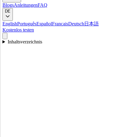
Blogs
Anleitungen
FAQ
DE
English
Português
Español
Français
Deutsch
日本語
Kostenlos testen
Inhaltsverzeichnis