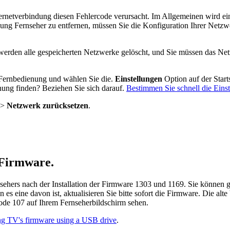
ernetverbindung diesen Fehlercode verursacht. Im Allgemeinen wird ein
g Fernseher zu entfernen, müssen Sie die Konfiguration Ihrer Netzwer
 werden alle gespeicherten Netzwerke gelöscht, und Sie müssen das Net
 Fernbedienung und wählen Sie die.
Einstellungen
Option auf der Starts
nung finden? Beziehen Sie sich darauf.
Bestimmen Sie schnell die Eins
>
Netzwerk zurücksetzen
.
-Firmware.
sehers nach der Installation der Firmware 1303 und 1169. Sie können
s eine davon ist, aktualisieren Sie bitte sofort die Firmware. Die alt
code 107 auf Ihrem Fernseherbildschirm sehen.
g TV's firmware using a USB drive
.