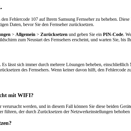
.
m den Fehlercode 107 auf Ihrem Samsung Fernseher zu beheben. Diese Lö
igen Daten, bevor Sie den Fernseher zurücksetzen.
lungen
>
Allgemein
>
Zurücksetzen
und geben Sie ein
PIN-Code
. We
ldschirm zum Neustart des Fernsehers erscheint, und warten Sie, bis I
 Es lässt sich immer durch mehrere Lösungen beheben, einschließlich 
ücksetzen des Fernsehers. Wenn keiner davon hilft, den Fehlercode zu 
cht mit WIFI?
verursacht werden, und in diesem Fall können Sie diese beiden Geräte
er führen, der durch Zurücksetzen der Netzwerkeinstellungen behoben
tzen?